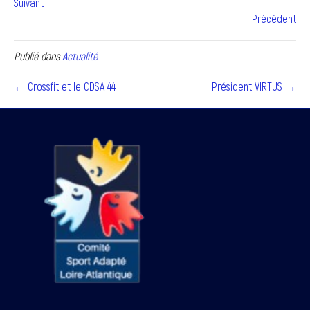
Suivant
Précédent
Publié dans
Actualité
← Crossfit et le CDSA 44
Président VIRTUS →