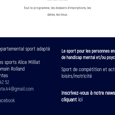
Tout le programme, les dossiers d'inscriptions, les
dates, les lieux.
épartemental sport adapté
Le sport pour les personnes en
de handicap mental et/ou psyc
s sports Alice Milliat
omain Rolland
Sport de compétition et act
ntes
loisirs/motricité
42 52
pte.44@gmail.com
Inscrivez-vous à notre news
cliquant
ici
acebook