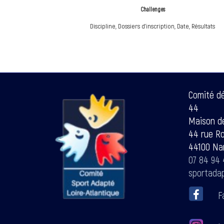
Challenges
Discipline, Dossiers d'inscription, Date, Résultats
Comité d
44
Maison de
44 rue R
44100 Na
07 84 94 
sportada
F