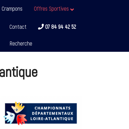
t Crampons
Offres Sportives
Contact
07 84 94 42 52
Recherche
lantique