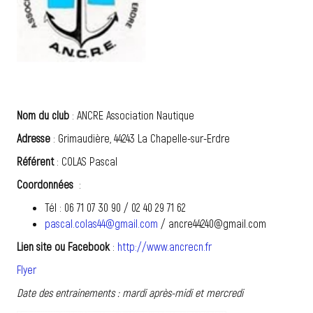
Nom du club
: ANCRE Association Nautique
Adresse
: Grimaudière, 44243 La Chapelle-sur-Erdre
Référent
: COLAS Pascal
Coordonnées
:
Tél : 06 71 07 30 90 / 02 40 29 71 62
pascal.colas44@gmail.com
/ ancre44240@gmail.com
Lien site ou Facebook
:
http://www.ancrecn.fr
Flyer
Date des entrainements : mardi après-midi et mercredi