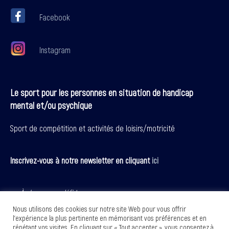
Facebook
Instagram
Le sport pour les personnes en situation de handicap
mental et/ou psychique
Sport de compétition et activités de loisirs/motricité
Inscrivez-vous à notre newsletter en cliquant
ici
» À chacun son défi ! «
Nous utilisons des cookies sur notre site Web pour vous offrir
Le Comité de Sport Adapté de Loire Atlantique accueille,
l'expérience la plus pertinente en mémorisant vos préférences et en
accompagne, sensibilise et encadre les activités sportives pour le
répétant vos visites. En cliquant sur « Tout accepter », vous consentez à