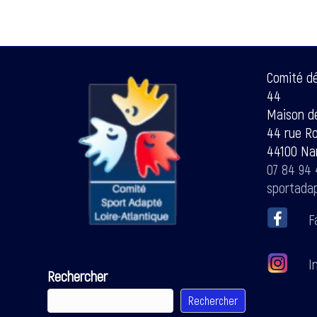
Comité d
44
Maison de
44 rue R
44100 Na
07 84 94 
sportada
F
In
Rechercher
Rechercher