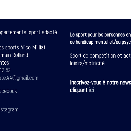
épartemental sport adapté
Le sport pour les personnes en
de handicap mental et/ou psyc
s sports Alice Milliat
omain Rolland
Sport de compétition et act
ntes
loisirs/motricité
42 52
pte.44@gmail.com
Inscrivez-vous à notre news
cliquant
ici
acebook
stagram