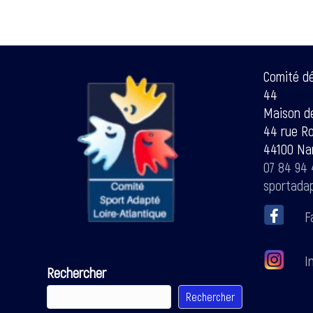
Comité d
44
Maison de
44 rue R
44100 Na
07 84 94 
sportada
F
In
Rechercher
Rechercher