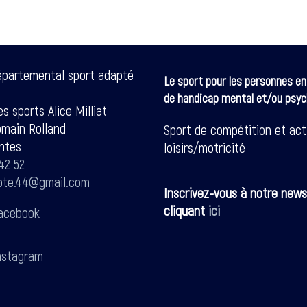
épartemental sport adapté
Le sport pour les personnes en
de handicap mental et/ou psyc
s sports Alice Milliat
omain Rolland
Sport de compétition et act
ntes
loisirs/motricité
42 52
pte.44@gmail.com
Inscrivez-vous à notre news
cliquant
ici
acebook
stagram