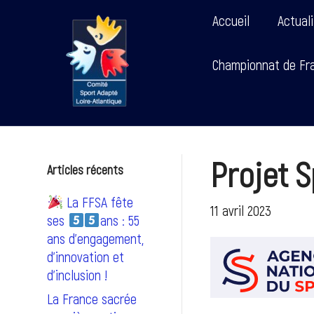
Accueil
Actual
Championnat de Fra
Projet S
Articles récents
La FFSA fête
11 avril 2023
ses
ans : 55
ans d’engagement,
d’innovation et
d’inclusion !
La France sacrée