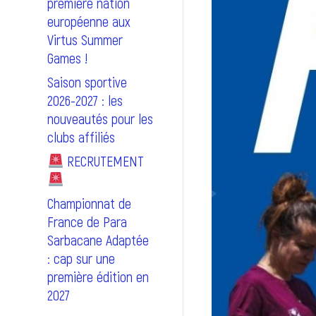
première nation
européenne aux
Virtus Summer
Games !
Saison sportive
2026-2027 : les
nouveautés pour les
clubs affiliés
RECRUTEMENT
Championnat de
France de Para
Sarbacane Adaptée
: cap sur une
première édition en
2027