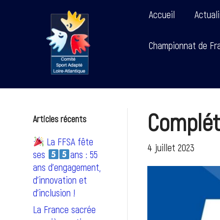
Accueil
Actual
Championnat de Fra
Complét
Articles récents
La FFSA fête
4 juillet 2023
ses
ans : 55
ans d’engagement,
d’innovation et
d’inclusion !
La France sacrée