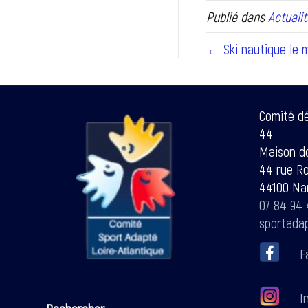
Publié dans
Actualit
← Ski nautique le ma
Comité d
44
Maison de
44 rue R
44100 Na
07 84 94 
sportada
F
In