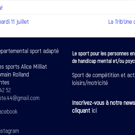
é
rdi 11 juillet
La Trib’Une
épartemental sport adapté
Le sport pour les personnes en
de handicap mental et/ou psyc
s sports Alice Milliat
omain Rolland
Sport de compétition et act
ntes
loisirs/motricité
42 52
pte.44@gmail.com
Inscrivez-vous à notre news
cliquant
ici
acebook
stagram