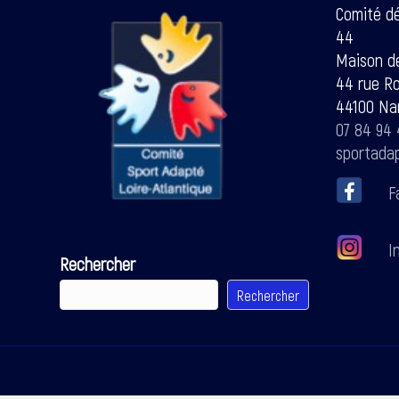
Comité d
44
Maison de
44 rue R
44100 Na
07 84 94 
sportada
F
In
Rechercher
Rechercher