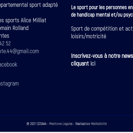
épartemental sport adapté
Le sport pour les personnes en
de handicap mental et/ou psyc
s sports Alice Milliat
omain Rolland
Sport de compétition et act
ntes
loisirs/motricité
42 52
pte.44@gmail.com
Inscrivez-vous à notre news
cliquant
ici
acebook
stagram
@ 2021 CDSA44 -
Mentions Légales
- Réalisation
MaVisibilité