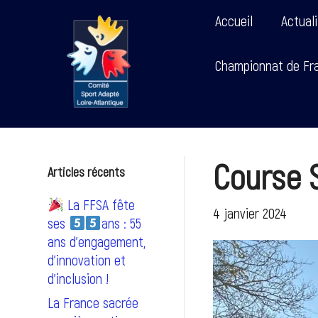
Accueil
Actual
Championnat de Fra
Course 
Articles récents
La FFSA fête
4 janvier 2024
ses
ans : 55
ans d’engagement,
d’innovation et
d’inclusion !
La France sacrée