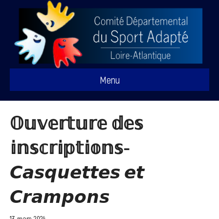
Menu
𝕆𝕦𝕧𝕖𝕣𝕥𝕦𝕣𝕖 𝕕𝕖𝕤
𝕚𝕟𝕤𝕔𝕣𝕚𝕡𝕥𝕚𝕠𝕟𝕤-
𝘾𝙖𝙨𝙦𝙪𝙚𝙩𝙩𝙚𝙨 𝙚𝙩
𝘾𝙧𝙖𝙢𝙥𝙤𝙣𝙨
13 mars 2024