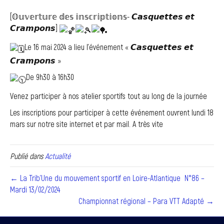
[𝕆𝕦𝕧𝕖𝕣𝕥𝕦𝕣𝕖 𝕕𝕖𝕤 𝕚𝕟𝕤𝕔𝕣𝕚𝕡𝕥𝕚𝕠𝕟𝕤- 𝘾𝙖𝙨𝙦𝙪𝙚𝙩𝙩𝙚𝙨 𝙚𝙩
𝘾𝙧𝙖𝙢𝙥𝙤𝙣𝙨]
Le 16 mai 2024 a lieu l’événement « 𝘾𝙖𝙨𝙦𝙪𝙚𝙩𝙩𝙚𝙨 𝙚𝙩
𝘾𝙧𝙖𝙢𝙥𝙤𝙣𝙨 »
De 9h30 à 16h30
Venez participer à nos atelier sportifs tout au long de la journée
Les
inscriptions pour participer à cette événement ouvrent lundi 18
mars sur notre site internet et par mail. A très vite
Publié dans
Actualité
← La Trib’Une du mouvement sportif en Loire-Atlantique N°86 –
Mardi 13/02/2024
Championnat régional – Para VTT Adapté →