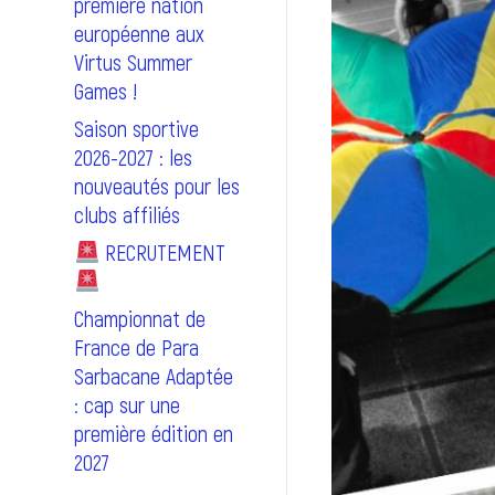
première nation
européenne aux
Virtus Summer
Games !
Saison sportive
2026-2027 : les
nouveautés pour les
clubs affiliés
RECRUTEMENT
Championnat de
France de Para
Sarbacane Adaptée
: cap sur une
première édition en
2027