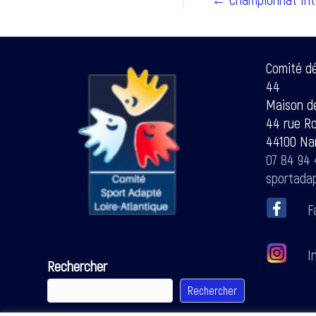
Comité d
44
Maison de
44 rue R
44100 Na
07 84 94 
sportada
F
In
Rechercher
Rechercher