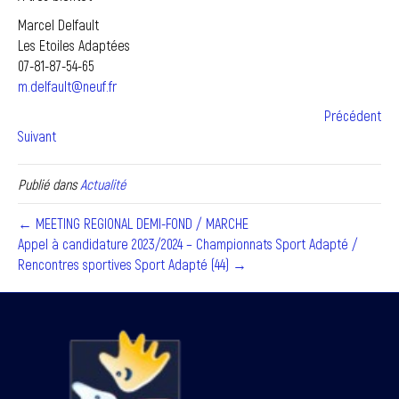
Marcel Delfault
Les Etoiles Adaptées
07-81-87-54-65
m.delfault@neuf.fr
Précédent
Suivant
Publié dans
Actualité
← MEETING REGIONAL DEMI-FOND / MARCHE
Appel à candidature 2023/2024 – Championnats Sport Adapté /
Rencontres sportives Sport Adapté (44) →