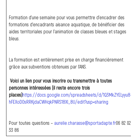
Formation d’une semaine pour vous permettre d’encadrer des
formations d’encadrants aisance aquatique, de bénéficier des
aides territoriales pour l’animation de classes bleues et stages
bleus.
La formation est entièrement prise en charge financièrement
grâce aux subventions obtenues par l’ANS.
Voici un lien pour vous inscrire ou transmettre à toutes
personnes intéressées (il reste encore trois
places)
https://docs.google.com/spreadsheets/d/1Q3MkZYELyyu8-
hFEXoDOsRRKjdaCWHqkPNRS18XI_8U/edit?usp=sharing
Pour toutes questions –
aurelie.charasse@sportadapte.fr
06 82 02
33 86