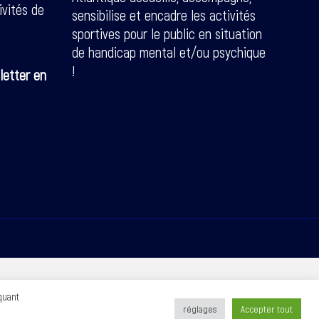
ivités de
sensibilise et encadre les activités
sportives pour le public en situation
de handicap mental et/ou psychique
!
letter en
quant
réglages
Accepter tout