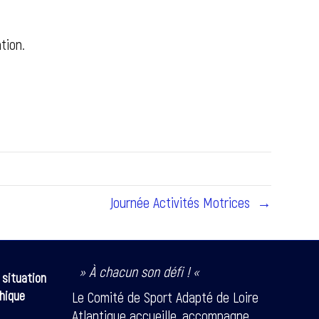
ation.
Journée Activités Motrices →
» À chacun son défi ! «
 situation
hique
Le Comité de Sport Adapté de Loire
Atlantique accueille, accompagne,