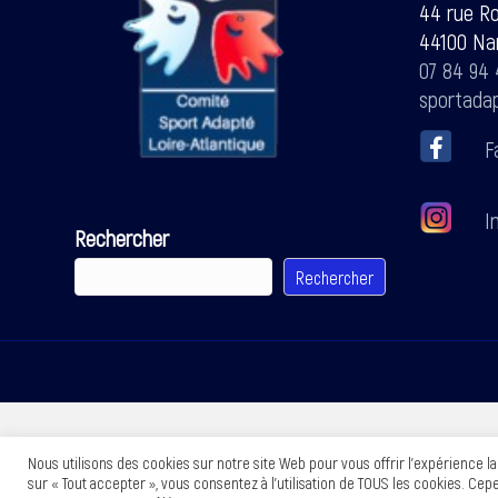
44 rue R
44100 Na
07 84 94 
sportada
F
In
Rechercher
Rechercher
Nous utilisons des cookies sur notre site Web pour vous offrir l'expérience l
sur « Tout accepter », vous consentez à l'utilisation de TOUS les cookies. Ce