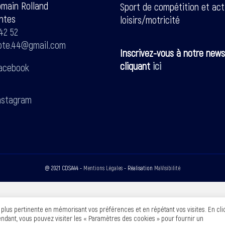
omain Rolland
Sport de compétition et act
ntes
loisirs/motricité
42 52
pte.44@gmail.com
Inscrivez-vous à notre news
cliquant
ici
acebook
stagram
@ 2021 CDSA44 -
Mentions Légales
- Réalisation
MaVisibilité
a plus pertinente en mémorisant vos préférences et en répétant vos visites. En cli
pendant, vous pouvez visiter les « Paramètres des cookies » pour fournir un