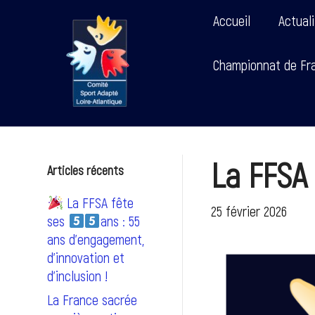
Accueil
Actual
Championnat de Fra
La FFSA 
Articles récents
La FFSA fête
25 février 2026
ses
ans : 55
ans d’engagement,
d’innovation et
d’inclusion !
La France sacrée