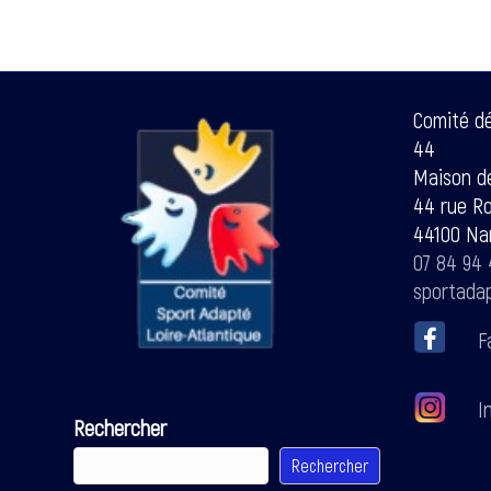
Comité d
44
Maison de
44 rue R
44100 Na
07 84 94 
sportada
F
In
Rechercher
Rechercher