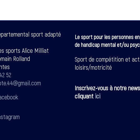
épartemental sport adapté
Le sport pour les personnes en
de handicap mental et/ou psyc
s sports Alice Milliat
omain Rolland
Sport de compétition et act
ntes
loisirs/motricité
42 52
pte.44@gmail.com
Inscrivez-vous à notre news
cliquant
ici
acebook
stagram